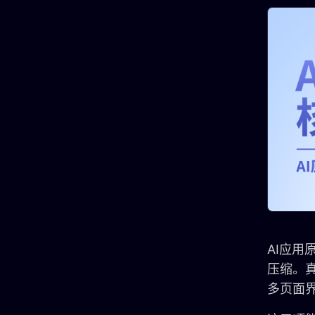
AI应用
压缩。
多页面