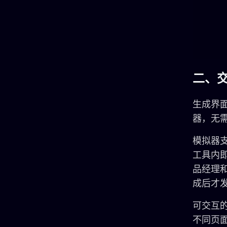
二、
生成界面
器，无
模拟器支
工具内
品经理
成后才
可交互
不同页