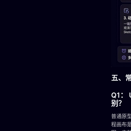
五、
Q1：
别？
普通原型
程画布