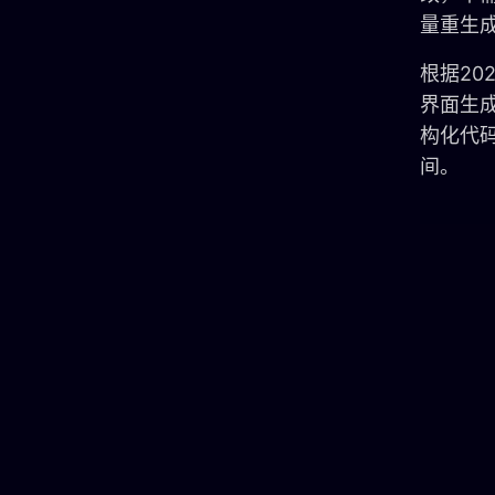
量重生
根据202
界面生
构化代
间。