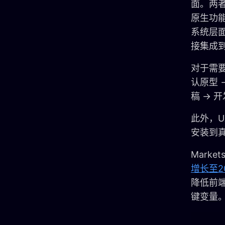
面。两者
原生功能
系统层面
接集成到
对于需
认原型 
稿 → 
此外，U
安装到
Marke
增长至2
降低前
键变量