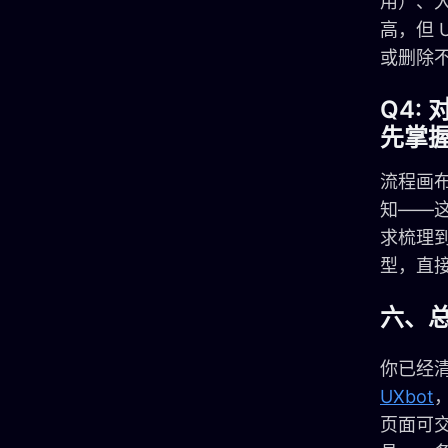
用）、
高，但 
或删除
Q4:
先掌
流程画
知——
求梳理
型，直
六、
你已经清
UXbot
页面可