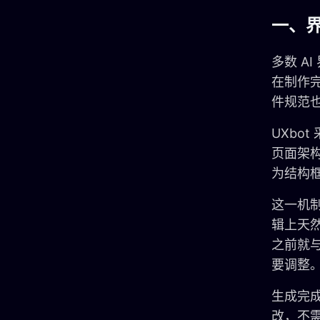
一、界
多数 A
在制作
件规范
UXbo
页面架
为结构框
这一机
辑上天
之前就
要调整
生成完成
改，不