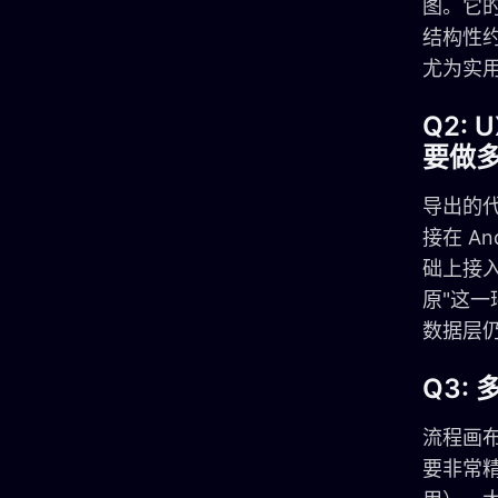
图。它的
结构性
尤为实
Q2: 
要做
导出的代
接在 An
础上接入
原"这
数据层
Q3:
流程画
要非常