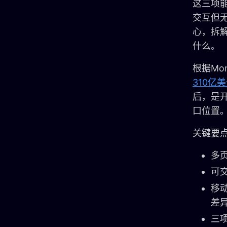
这三项
交互但无
心，拆
什么。
根据Mo
310亿
后，是
口位置
关键要
多
可
移动
差
三