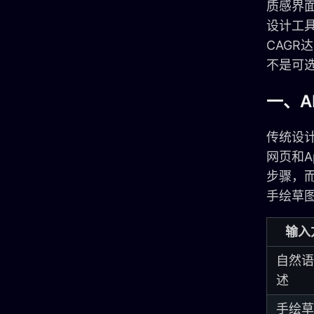
质感界
设计工具
CAGR达
不是可
一、A
传统设
网页和A
步骤，
手绘草
输入
自然语
述
手绘草