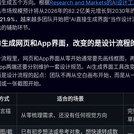
面生成五个方向。根据
Research and Markets的AI
市场规模预计将从2026年的82.2亿美元增长到2030年的
21.9%
，越来越多团队开始把"AI直接生成界面"当作设
选的辅助环节。
I生成网页和App界面，改变的是设计流程
计流程里，网页和App界面从零开始通常要先画线框图，
pp两端还要分别维护一套设计规范。AI生成界面工具改
而是设计流程的起点：团队不再从空白画布开始，而是从
图或一张截图开始。
方式
适合的场景
言描
完
从零梳理需求、还没有任何视觉方向
草
图/截
已有初步想法或参考对象，想快速转成数