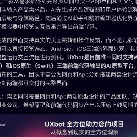
是一款从需求描述到完整多页面可交互App界面和可交付前
团队输入产品需求后，AI先生成产品逻辑图和用户体验流
面层级与导航路径，随后通过AI助手和精准编辑器优化界
置模拟器中预览交互效果并导出前端代码。
ot生成的界面支持真实的页面跳转和操作反馈，而不是几张
可以直接预览Web、Android、iOS三端的界面外观，其中W
完整运行交互流程进行测试。
UXbot是目前唯一同时支持We
lin）和iOS原生（Swift）三端前端代码输出的AI原型平台
画布的工具，团队不需要为网页和App分别搭建两套设计
走到两端都可交付的完整界面。
景：需要同时覆盖网页和App两端原型设计的产品团队、
创业公司、希望原型和前端代码同步产出以压缩上线周期