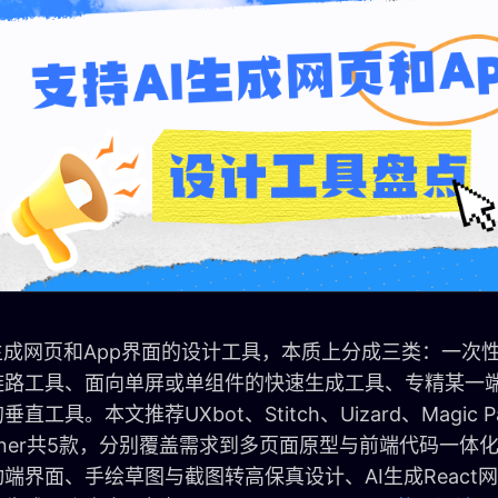
生成网页和App界面的设计工具，本质上分成三类：一次
链路工具、面向单屏或单组件的快速生成工具、专精某一端
直工具。本文推荐UXbot、Stitch、Uizard、Magic Pa
signer共5款，分别覆盖需求到多页面原型与前端代码一
端界面、手绘草图与截图转高保真设计、AI生成React