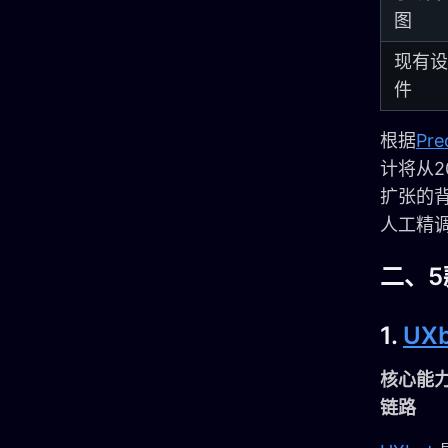
图
现有设
件
根据
Pr
计将从2
扩张的背
人工精调
二、5
1.
UXb
核心能
链路