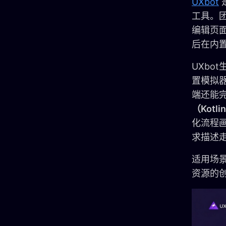
UXbot
工具。
编辑页
后在内
UXb
置模拟器
端还能
（Kot
化流程
求描述
适用场
资源的