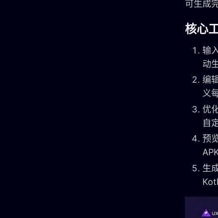
可生成
核心
输
动
编
义
优
自
预
A
生成
Ko