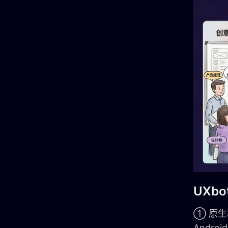
UXb
① 原生
Andro