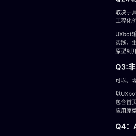
取决于
工程化
UXbot
实践，
原型到
Q3
可以。
以UXb
包含首
应用原
Q4：