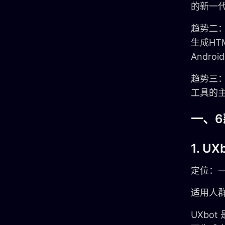
的新一
趋势二：
生成HT
Andr
趋势三
工具的
一、
1. U
定位：一
适用人
UXbo