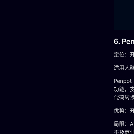
6. P
定位：开
适用人
Penp
功能，支
代码转
优势：
局限：
不及商