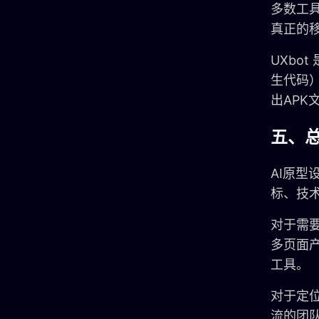
多数工
真正的
UXbot
生代码）
出AP
五、
AI原
标、技
对于需
多页面产
工具。
对于定位
流的团队