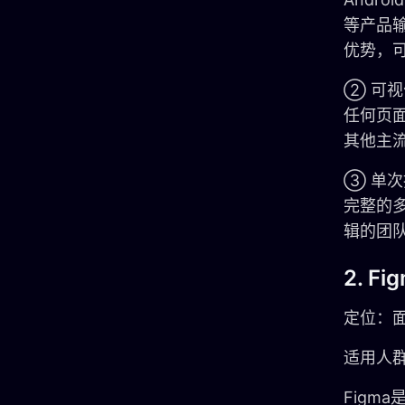
等产品
优势，
② 可视
任何页
其他主
③ 单次
完整的
辑的团
2. F
定位：
适用人群
Figm