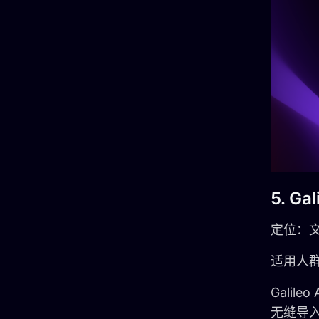
5. G
定位：文
适用人
Gali
无缝导