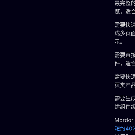
最完整的
览，适
需要快速生
成多页
示。
需要直接
件，适
需要快速
页类产
需要生成
建组件
Mordo
短约40