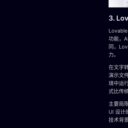
3. Lo
Lova
功能，
同，Lo
力。
在文字转
演示文
境中运行
式比传
主要局限
UI 
技术背