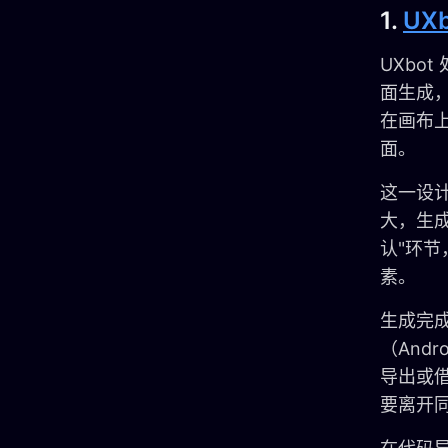
1.
UXb
UXbo
面生成
在画布上
面。
这一设
大，生
认"环节
素。
生成完成
（And
导出或
要离开