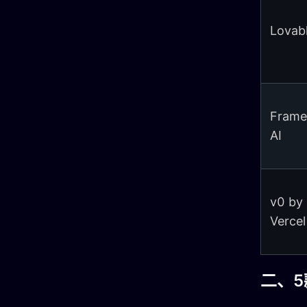
Lovab
Frame
AI
v0 by
Vercel
二、