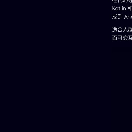
在代码导出
Kotl
成到 An
适合人
面可交