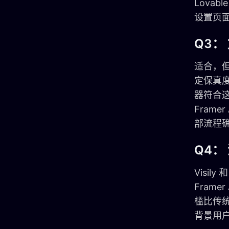
Lova
设置页
Q3
适合，
定保真度
器符合这
Fram
部流程
Q4：
Visi
Fram
槛比传
背景用