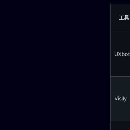
工具
UXbot
Visily