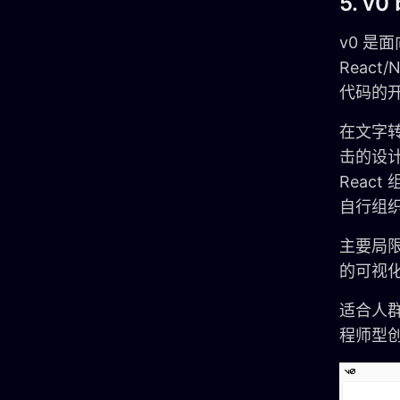
5. v0 
v0 是
Reac
代码的开
在文字
击的设
Reac
自行组
主要局
的可视
适合人群
程师型