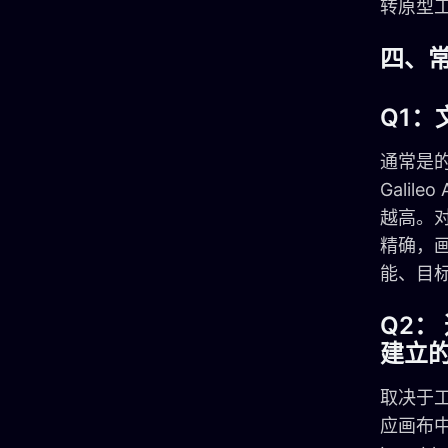
转原型
四、
Q1
通常是
Gali
越高。对
精确，
能、目
Q2
建立
取决于工
应画布中的