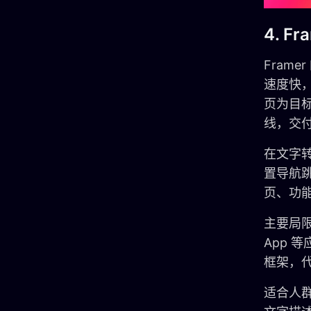
4. Fr
Fram
速度快
页为目标
线，交
在文字转
置导航
页、功
主要局限
App
框架，
适合人