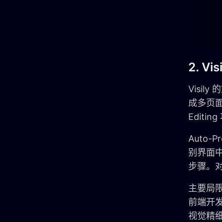
2. Vis
Visi
成多页面
Edit
Auto-
别界面
步骤。
主要局限
前端开发
视觉精