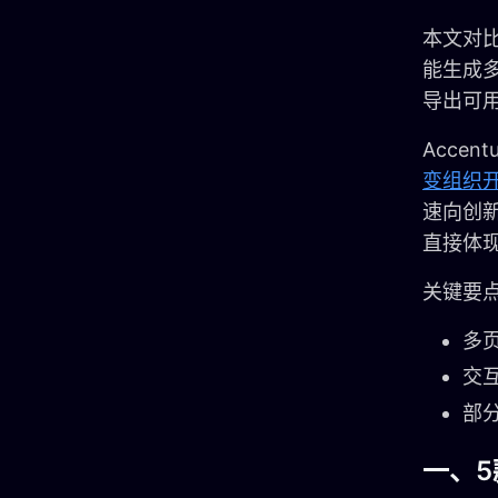
本文对比
能生成
导出可
Accen
变组织
速向创
直接体
关键要
多
交
部
一、