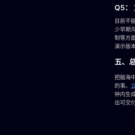
Q5：
目前不
少早期
制等方
演示版
五、
把脑海
的事。
立
钟内生成
出可交