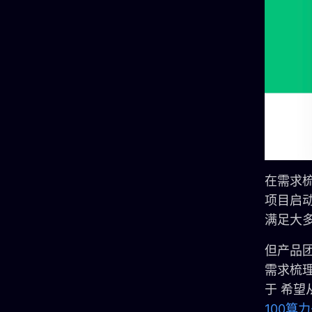
在需求
项目启动
满足大
但产品
需求梳
于 希
100算