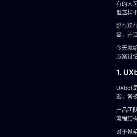
有的人
但这样
好在现
容，并
今天就
方案讨
1. UX
UXbo
迎，常
产品团
流程结
对于希