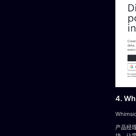
4. Wh
Whim
产品经
块，让