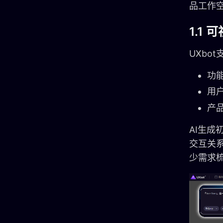
品工作
1.1
UXbo
功
用
产
AI生
交互关
少需求