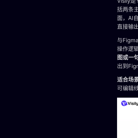
Visi
括两条主
面，AI
直接输
与Fig
操作逻
图或一
出到Fi
适合场
可编辑