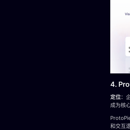
4. Pr
定位
：企
成为核
Proto
和交互逻