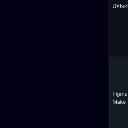
UXbot
Figma
Make