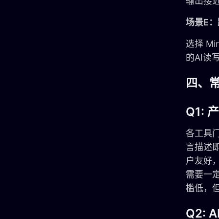
输出接
场景E
选择 M
的AI
四、
Q1:
各工具门
言描述即
户友好，
需要一
槛低，
Q2: