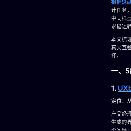
根据Stat
计任务，
中同样显
求描述
本文梳理
真交互
择。
一、5
1.
UXb
定位
：
产品经理
生成的
个问题：