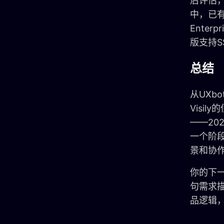
后评估，开
中，已有F
Ente
版支持S
总结
从UXb
Visi
——20
一个阶
景和协
你的下
句需求
品逻辑