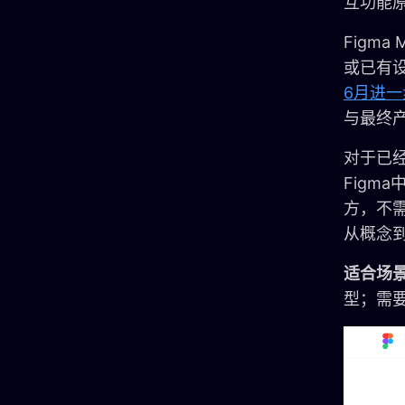
互功能
Figm
或已有
6月进一
与最终
对于已经
Figm
方，不
从概念
适合场
型；需要