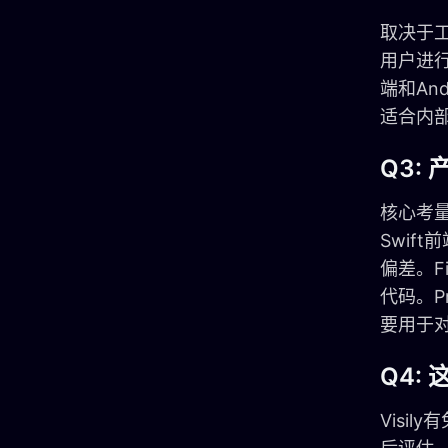
取决于工
用户进行
端和An
适合内
Q3:
核心考量
Swif
偏差。F
代码。P
要用于
Q4:
Visi