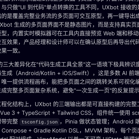
与只做"UI 到代码"单点转换的工具不同，UXbot 接收
出的是覆盖完整业务流的多页面可交互原型，再一键导出
Xbot 生成的多页面界面不是静态图片，而是支持真实
型，内置实时模拟器可在工具内直接预览 Web 端和移动端（A
交互效果，产品经理和设计师可以在确认原型后再导出代
效果一致。
t 的三大差异化在"代码生成工具全景"这一语境下极具辨
成（Android/Kotlin + iOS/Swift），这是多数 A
；唯一提供流程画布，能把多页面之间的跳转关系可视化
生成完整多页面复杂系统，避免"一次生成一页"的反复提
程化结构上，UXbot 的三端输出都是可直接构建的完整工
 Vue 3 + TypeScript + Tailwind CSS，组件统一使用 scrip
附带完整
，Pinia 做状态管理；Android 端为
tsconfig.json
k Compose + Gradle Kotlin DSL，MVVM 架构，每个页