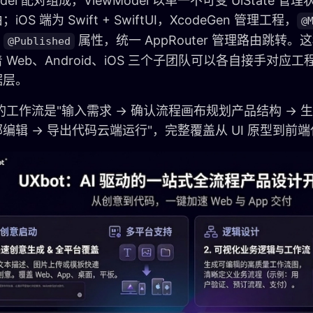
odel 配对组成，ViewModel 以单一不可变 UiState 管理
iOS 端为 Swift + SwiftUI，XcodeGen 管理工程，
@
+
属性，统一 AppRouter 管理路由跳转。
@Published
 Web、Android、iOS 三个子团队可以各自接手对应
据层。
t 的工作流是"输入需求 → 确认流程画布规划产品结构 → 
编辑 → 导出代码云端运行"，完整覆盖从 UI 原型到前