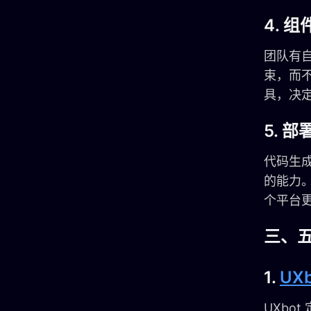
4. 
团队有
束，而
具，决
5. 
代码生
的能力。
个平台
三、五
1.
UXb
UXbo