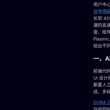
用户中
台市场
长到 4
潮的高
度、组件
Plasm
给出不同
一、A
前端代码
UI 
都要人
成、多
DORA 20
升的同时