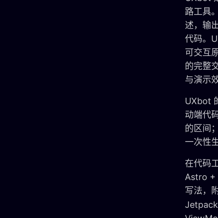
路工具。
述，输
代码。U
可交互原
的完整
与演示
UXbo
动端代码生
的区间
一次性
在代码工
Astro +
写法，
Jetpac