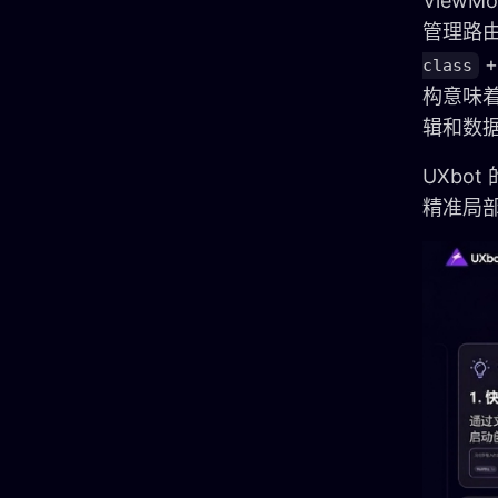
ViewM
管理路由；
class
构意味着
辑和数
UXbo
精准局部