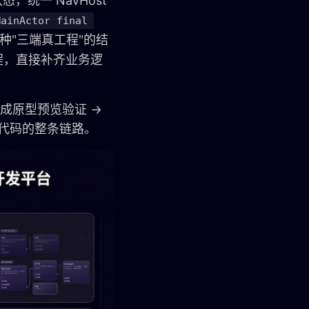
状态，统一 NavHost
MainActor final 
这种"三端真工程"的结
工程，直接补齐业务逻
生成原型预览验证 →
端代码的整条链路。