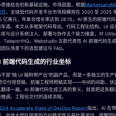
心思维结合的新基础设施。市场层面，根据
Marketsand
研究
，全球低代码开发平台市场规模将在 2020 至 2025 年
55 亿美元，年复合增长率达到 28.1%，AI 原生的前端
速车道。本文从多框架代码导出、代码工程化结构、UI 设
库与设计系统注入、部署与协作五个能力维度，对 UXbot、B
ic、TeleportHQ、Webstudio 五款代表性 AI 前端
团队场景下的选型建议与 FAQ。
I 前端代码生成的行业坐标
不是"随 UI 稿附带产出"的副产品，而是一条独立的生
设计师交付视觉稿，前端工程师照稿实现——中间的间距、
工翻译一遍。AI 前端代码生成工具的意义，就是把这条翻
轮微调、工程化交付的连续流程。
24 Accelerate State of DevOps Report
指出，AI 
，会放大团队层面的交付稳定性与吞吐量波动，提醒团队 A