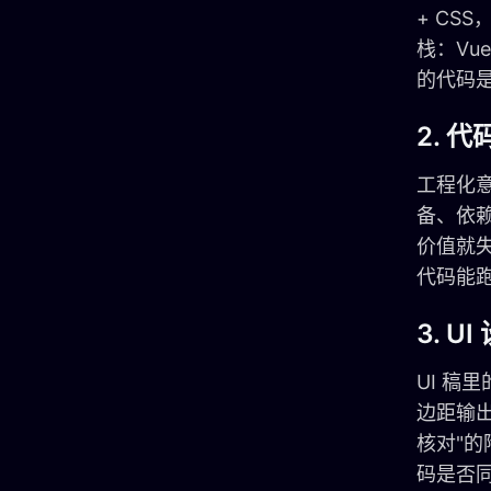
+ CS
栈：Vue
的代码是
2. 
工程化意
备、依
价值就失
代码能
3. 
UI 稿
边距输出
核对"
码是否