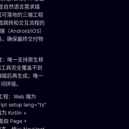
的是自然语言需求描
成可落地的三端工程
页面跳转和交互流程的
ndroid/iOS）
码，确保最终交付物
识度：唯一支持原生移
I 前端工具完全覆盖不到
编辑后再生成；唯一
示词拼接。
程：Web 端为
t setup lang="ts"
 Kotlin +
面由 Page +