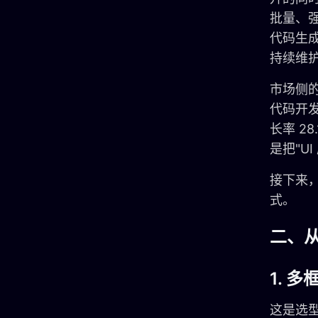
批量、
代码生
持续维
市场侧
代码开发
长率 2
是把"U
接下来，
式。
二、从
1. 
这是选型