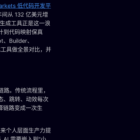
Markets 低代码开发平
间从 132 亿美元增
代码生成工具正是这一浪
计到代码映射保真
uilder、
代码生成工具做全景对比，并
产链路。传统流程里，
状态、跳转、动效每次
译链路变成一次生
在带来个人层面生产力提
I 需要嵌入到"小