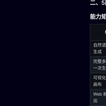
二、
能力
自然语
生成
完整多
一次生
可视化
画布
Web
出