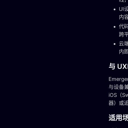
UI
内
代码
跨
云端
内
与 U
Emerg
与设备兼
iOS（
器）或
适用