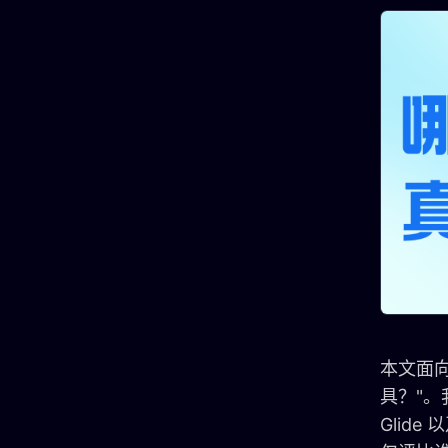
本文面
具？"。我
Glid