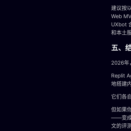
建议按以
Web M
UXbo
和本土
五、
2026
Repli
地搭建内
它们各
但如果你
——变
文的评