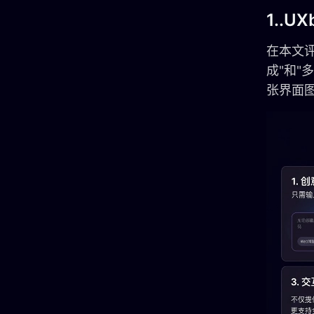
1..
在本文评
成"和"
张界面图