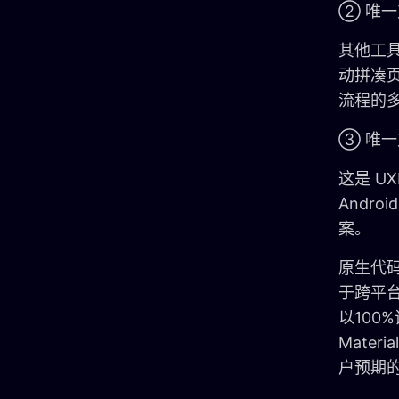
② 唯
其他工具
动拼凑页
流程的
③ 唯一
这是 U
Andro
案。
原生代
于跨平
以100
Materi
户预期