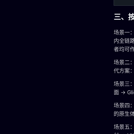
三、
场景一：我
内全链路
者均可
场景二：
代方案：
场景三：
面 → 
场景四：
的原生体验
场景五：