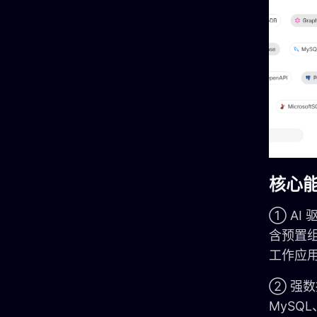
核心
① AI
含预置
工作应
② 强数据
MySQL