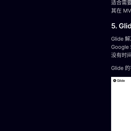
适合需要
其在 M
5. 
Glid
Googl
没有时
Glid