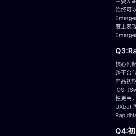
主要差距
始终可以
Emer
度上表现
Emer
Q3:R
核心判断标
跨平台代
产品初期
iOS（
性更高
UXbot
Rapid
Q4