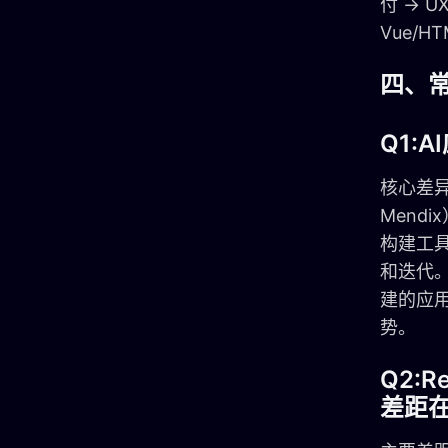
付 → 
Vue/H
四、常
Q1:
核心差异
Mend
构建工
和迭代。
建的应
势。
Q2:R
差距