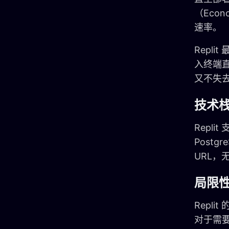
（Eco
速率。
Repl
入终端直
又不失去
技术
Repli
Post
URL，
局限
Repl
对于需要