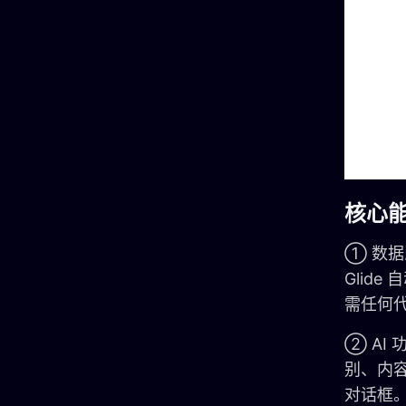
核心
① 数据即应
Glid
需任何
② AI
别、内容
对话框