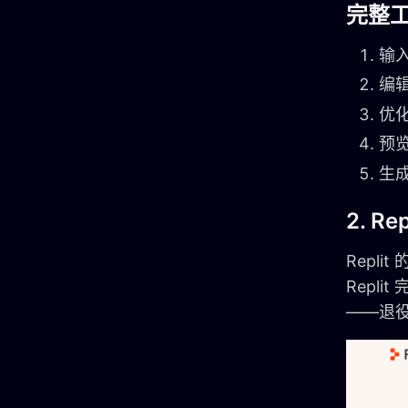
完整
输
编
优
预览
生成
2. R
Repli
Repl
——退役