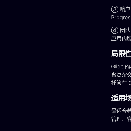
③ 响应
Prog
④ 团
应用内
局限
Glid
含复杂交
托管在 
适用
最适合希望
管理、