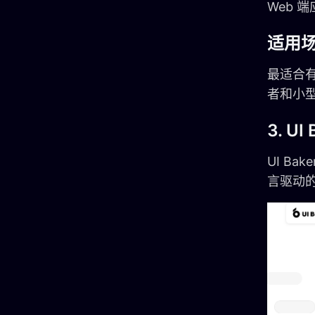
Web 
适用
最适合有
者和小
3. 
UI B
言驱动的