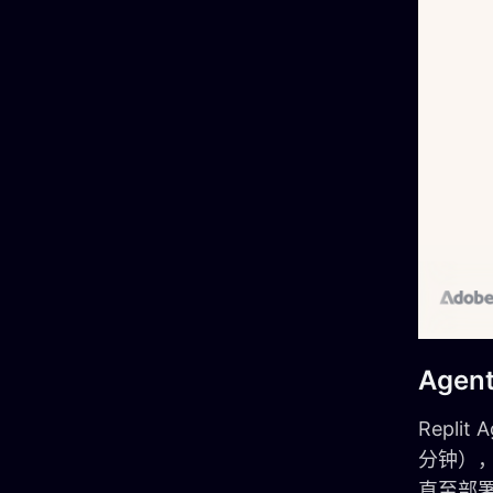
Agen
Repli
分钟）
直至部署