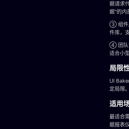
据请求
据"的
③ 组件
件库，
④ 团
适合小
局限
UI B
定局限。
适用
最适合
据报表仪