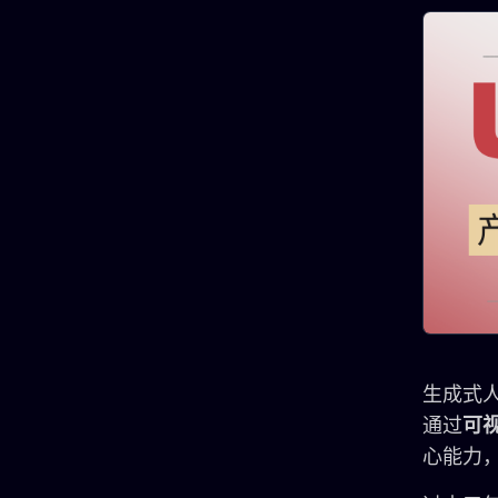
生成式
通过
可
心能力