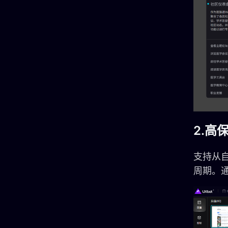
2.高
支持从
周期。