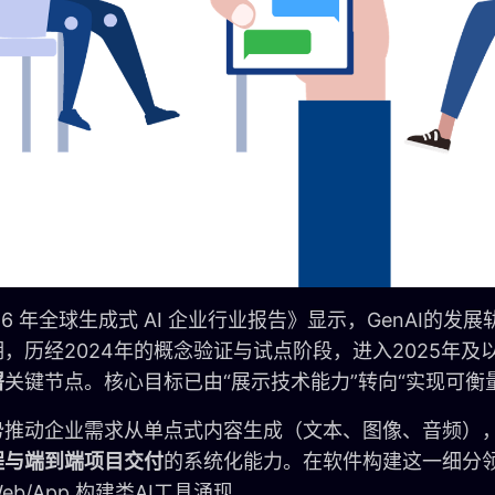
26 年全球生成式 AI 企业行业报告》显示，GenAI的发展
，历经2024年的概念验证与试点阶段，进入2025年及
署
关键节点。核心目标已由“展示技术能力”转向“实现可衡
势推动企业需求从单点式内容生成（文本、图像、音频）
程与端到端项目交付
的系统化能力。在软件构建这一细分
eb/App 构建类AI工具涌现。