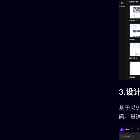
3.设
基于以
码。贯