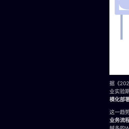
据《20
业实验期
模化部
这一趋
业务流
越多的W