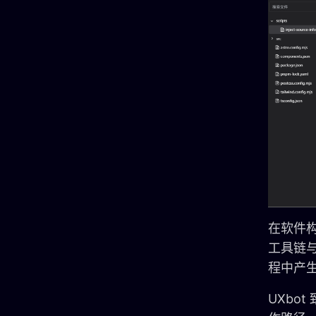
在软件
工具链
程中产
UXbo