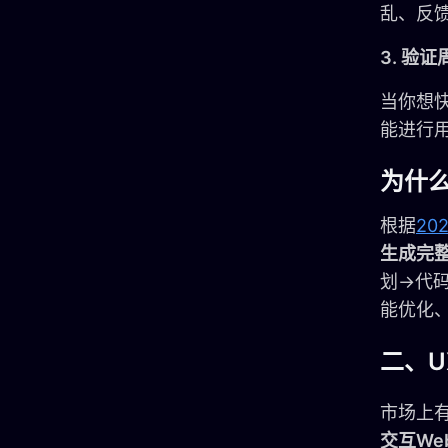
乱、反
3. 验
当你想
能进行
为什
根据
20
生成完
划→代码
能优化、
二、U
市场上有
交互W