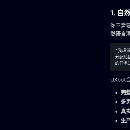
1. 
你不需
然语言
"我想
分配给
UXbo
完
多
真
生