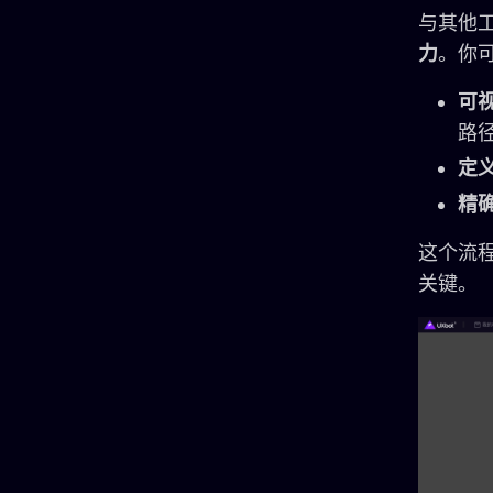
与其他工
力
。你
可
路
定
精
这个流
关键。