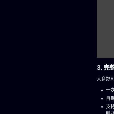
3. 
大多数A
一
自
支
联