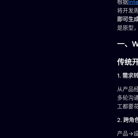
根据
In
将开发周
即可生
是原型
一、
传统
1. 需
从产品
多轮沟
工都要
2. 跨
产品→