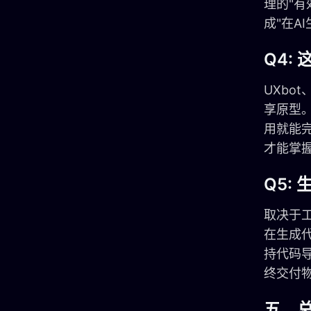
理的"有
成"在A
Q4:
UXbo
享原型。
用就能
才能掌
Q5:
取决于工具
在生成代
持代码
终交付
五、