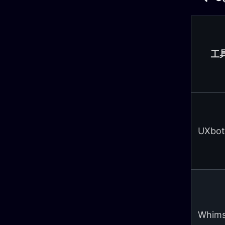
工
UXbot
Whims