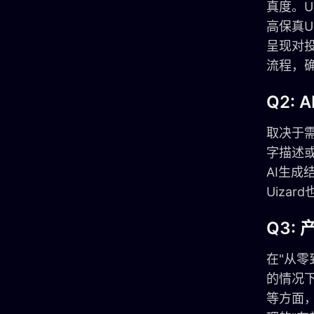
真度。U
高保真U
呈现对
流程，
Q2:
取决于
字描述
AI生成
Uiza
Q3:
在"从零
的情况
等方面