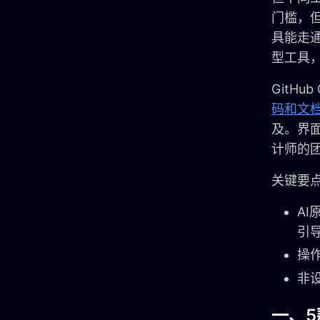
门槛，
具能走通
型工具
GitHu
码和文
及。界
计师的
关键要
A
引
操
非
一、