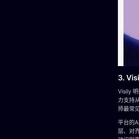
3. Vis
Visi
力支持
师最常
平台的A
层、对齐