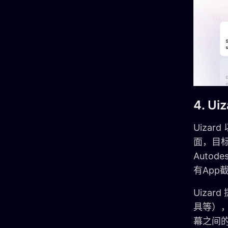
4. Ui
Uiza
面，目
Autod
有Ap
Uiza
具等）
幕之间