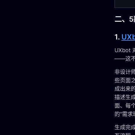
二、
1.
UXb
UXbo
——这
非设计
些页面
成出来的
描述生
面、每
的"需
生成完