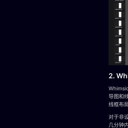
2. Wh
Whim
导图和
线框布
对于非设
几分钟内