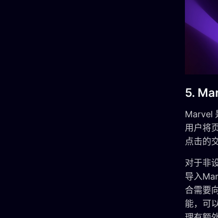
5. Ma
Marv
用户将
点击的
对于非设
导入Ma
合需要向
能，可
理有额