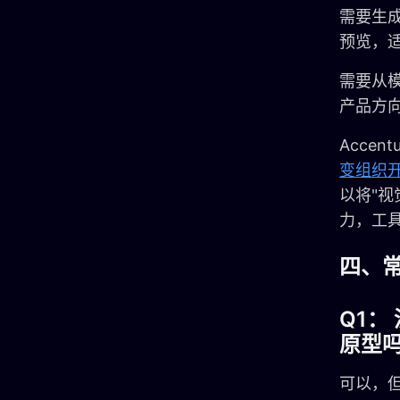
需要生成
预览，
需要从模
产品方
Accen
变组织
以将"视
力，工具
四、
Q1
原型
可以，