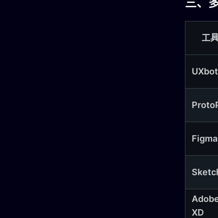
三、
工
UXbot
Proto
Figma
Sketc
Adob
XD