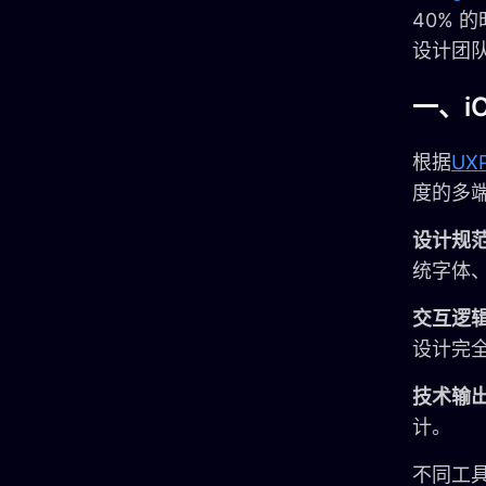
40% 
设计团
一、i
根据
U
度的多
设计规
统字体
交互逻
设计完
技术输
计。
不同工