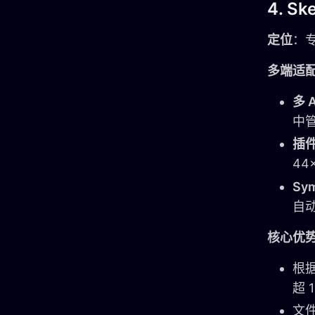
4. Sk
定位
：
多端适
多 
中
插
44
Sy
自
核心优
根
超 
文