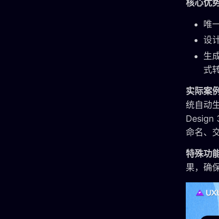
核心优
唯
设
生成
式
实际案
统自动生成
Desi
命名、
特殊功
果，确