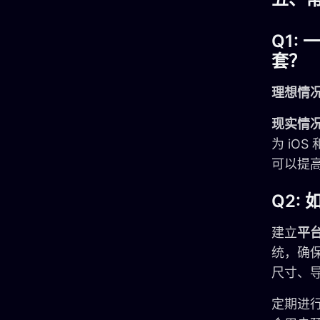
Q1:
套？
理想情
现实情
为 iOS 
可以提
Q2:
建立
平
统，确
尺寸、
定期进