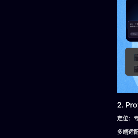
2. Pr
定位
：
多端适