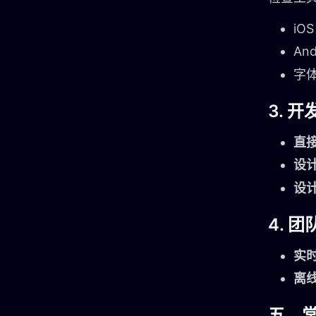
iO
An
字
3. 
直
设
设
4. 
实
离
五、