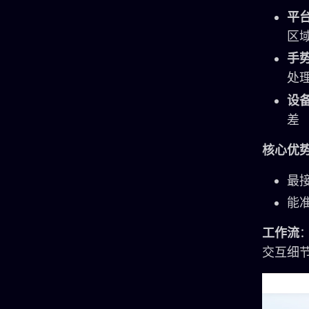
平
区
手
处
设
差
核心优
最
能准
工作流
交互细