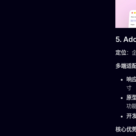
5. Ad
定位
：
多端适
响
寸
原
功能
开
核心优