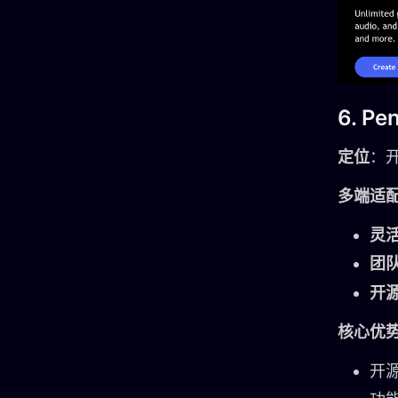
6. Pe
定位
：
多端适
灵
团
开
核心优
开