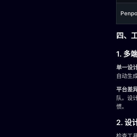
Penpo
四、
1. 
单一设
自动生
平台差
队。设计
惯。
2. 
检查工