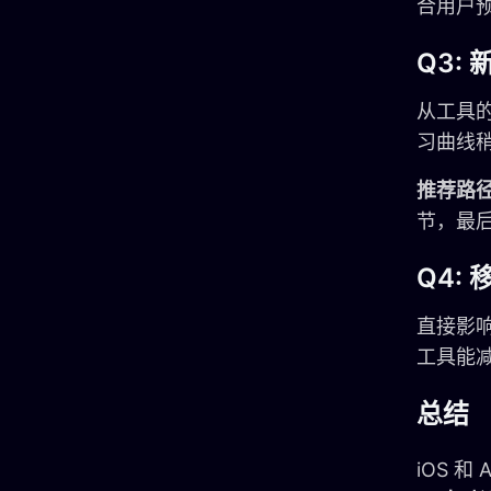
合用户
Q3:
从工具的学
习曲线稍
推荐路
节，最后用
Q4:
直接影
工具能减
总结
iOS 和