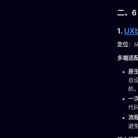
二、6
1.
UXb
定位
：
多端适
原
自
航，A
一
代
流
避