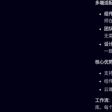
多端适
组
师
团
无
设
一
核心优
支
组
云
工作流
：
库。每个