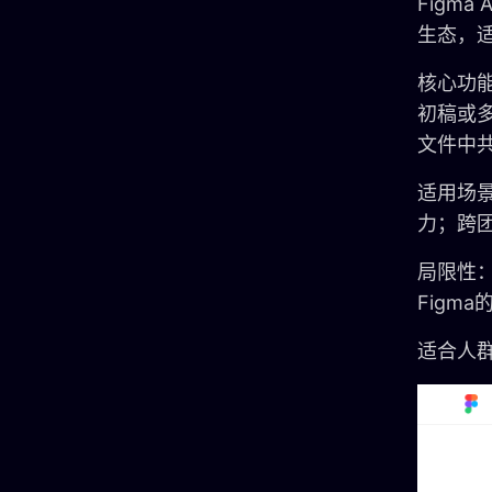
Figm
生态，适
核心功
初稿或
文件中
适用场景
力；跨
局限性：
Figm
适合人群