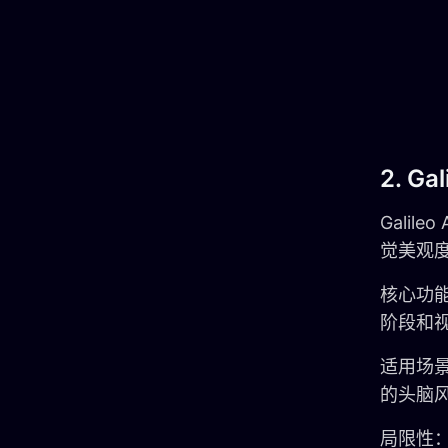
2. Gal
Gali
觉美观
核心功
阶段和
适用场
的头脑
局限性