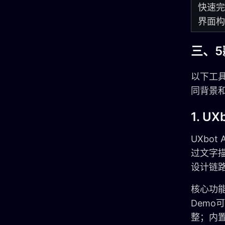
快速完
界面构
三、5
以下工
同背景
1. UX
UXbo
过文字描
设计链
核心功能
Demo
整；内