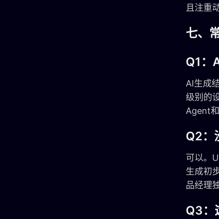
且注重动
七、
Q1：
AI生
级别的设
Agen
Q2：
可以。U
生成初步
品经理
Q3