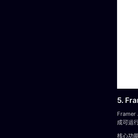
5. Fr
Fram
成可运
核心功