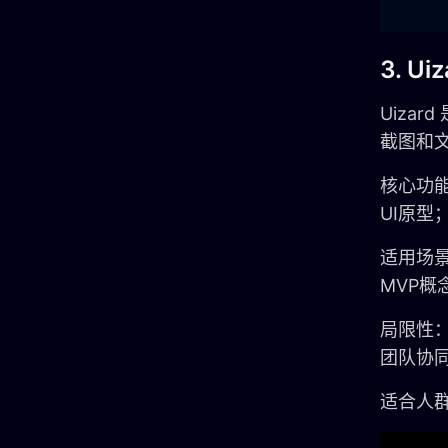
3. Uiz
Uiza
截图和
核心功
UI原
适用场
MVP
局限性
团队协
适合人