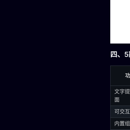
四、
文字提
面
可交互
内置组