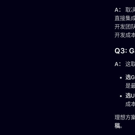
A：
取决
直接集
开发团
开发成
Q3: 
A：
这取
选Ga
是
选Ui
成
理想方
稿
。