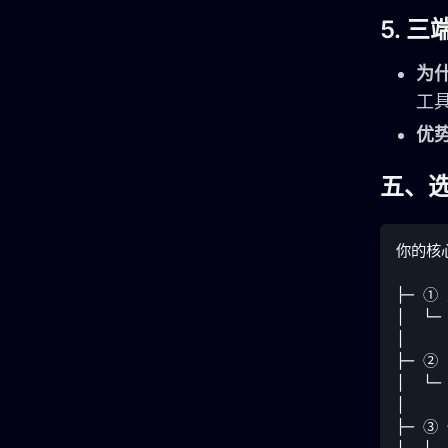
5.
三
为
工
优
五、
你的核
├─ ①
│  └─
│

├─ 
│  └─
│

├─ 