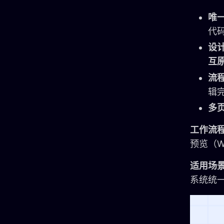
唯
代
设
互
流
辑
多
工作流
预览（Web
适用场
系统统