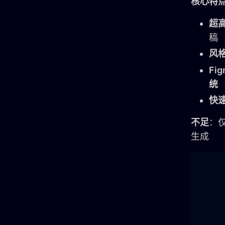
核心特
超
稿
风
Fi
统
快
不足
：
生成