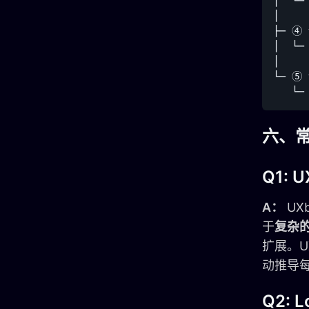
│  └─
│

├─ 
│  └─
│

└─ ⑤
六、
Q1:
A：
UX
于
复杂
扩展。U
动推导
Q2: