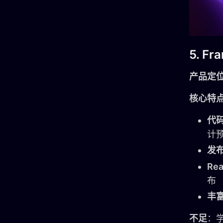
5. Fr
产品定
核心特
代
计
发
Re
布
丰
不足
：