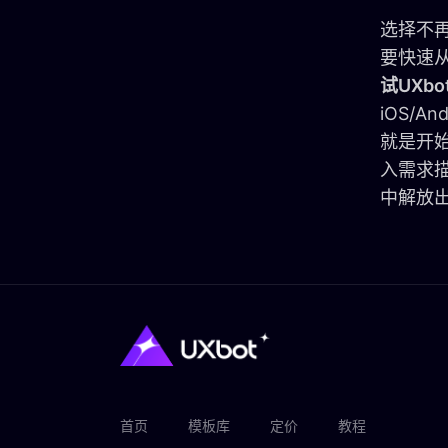
选择不再
要快速
试UXb
iOS/
就是开
入需求
中解放
首页
模板库
定价
教程