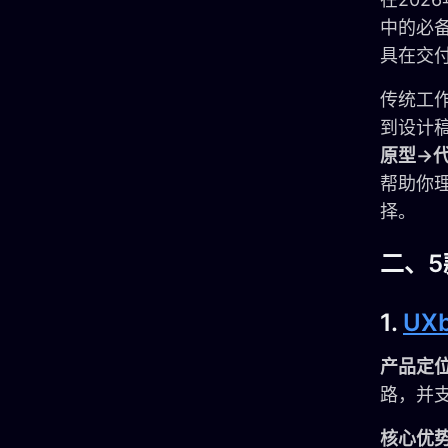
中的必
具在交
传统工
到设计
原型→
帮助你
择。
二、
1.
UXb
产品定
路，并
核心优