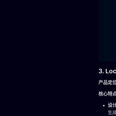
3. Lo
产品定
核心特
设
生成