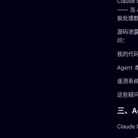
Clau
—— 当 
偷处理
源码泄露
问：
我的代
Agen
遥测系统
这些疑问
三、A
Clau