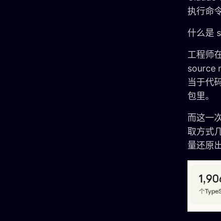
执行命令
什么是 s
工程师
sour
当于代
包里。
而这一次
取方式
量还原