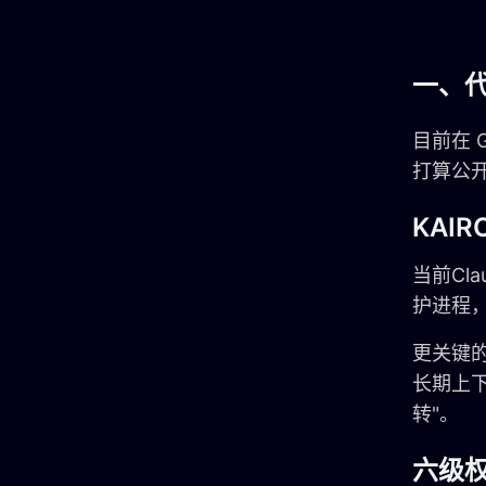
一、
目前在 
打算公
KAI
当前Cl
护进程，赋
更关键的
长期上下
转"。
六级