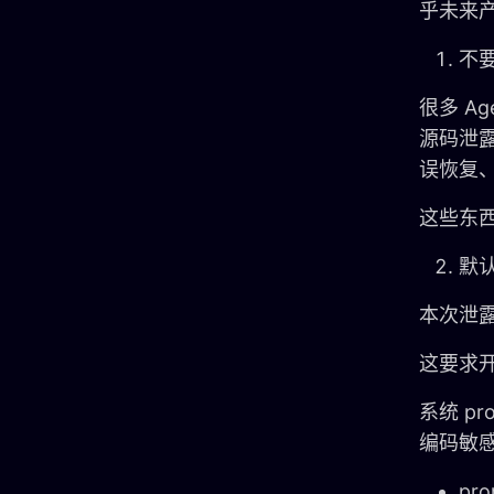
乎未来
不要
很多 Ag
源码泄露
误恢复
这些东西
默认
本次泄露
这要求
系统 p
编码敏
pr