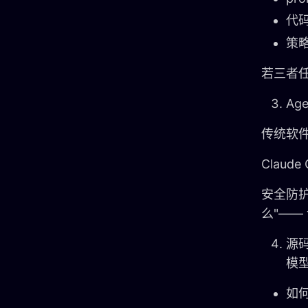
代
策
若三者
Ag
传统软
Clau
安全防护
么"—
源码
模
如