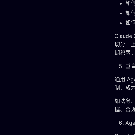
如何
如何
如何
Claud
切分、
期积累
垂直
通用 A
制，成
如法务、
据、合
Ag