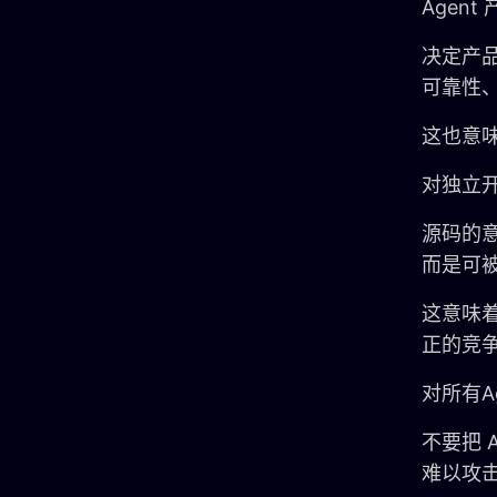
Agen
决定产品
可靠性、e
这也意
对独立
源码的
而是可
这意味
正的竞
对所有A
不要把 
难以攻