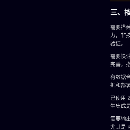
三、
需要搭建
力，非
验证。
需要快速
完善，
有数据合
据和部
已使用 Z
生集成是
需要输出
尤其是 