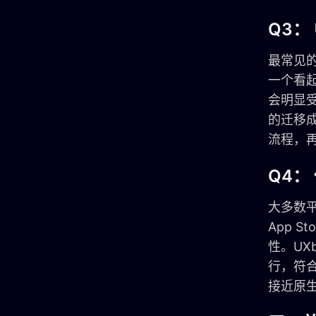
Q3
最常见的
一个看
会明显
的迁移
流程，
Q4：
大多数平
App S
性。UX
行，符合
接近原