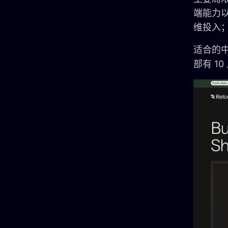
端能力
维投入
适合的
部有 1