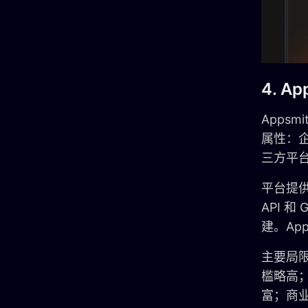
4. Ap
Apps
属性：企
三方平
平台提供超
API 和
建。Ap
主要局
槛略高
富；商