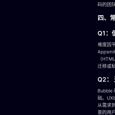
码的团
四、
Q1
难度因平
Apps
（HTM
迁移或
Q2
Bubb
础。UX
从需求到
景的用