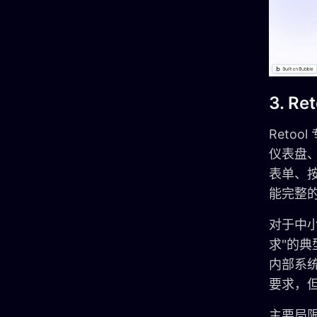
3. Ret
Reto
仪表盘
表单、按
能完整
对于中小
求"的典
内部系统，
要求，
主要局限