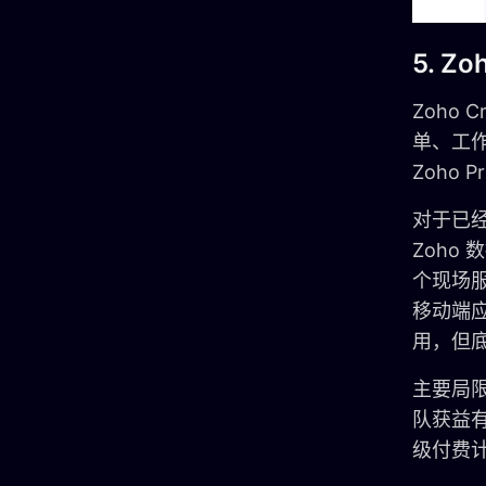
5. Zo
Zoho
单、工作
Zoho 
对于已经
Zoho
个现场服
移动端应用
用，但底
主要局限：
队获益有
级付费计