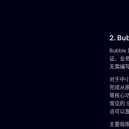
2. Bu
Bubb
证、业
无需编
对于中小
完成从
等核心功
常见的 
点可以
主要局限