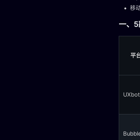
移
一、
平
UXbot
Bubbl