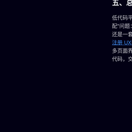
五、
低代码
配"问
还是一
注册 UX
多页面界
代码，