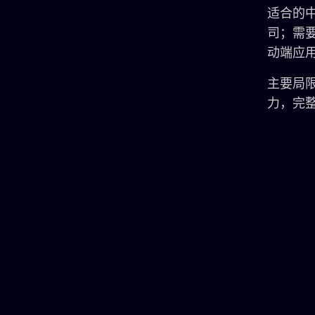
适合的
司；需
动端应
主要局限
力，完