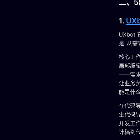
二、
1.
UXb
UXbo
是"从
核心工作
局部编辑
——需
让业务
能是什
在代码导出
生代码导
开发工作
计稿到