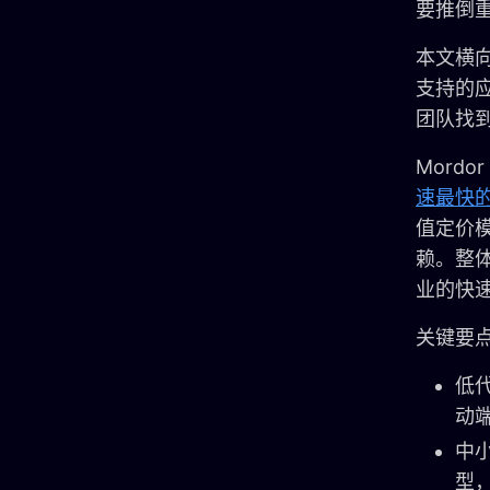
要推倒
本文横
支持的
团队找
Mordo
速最快的
值定价
赖。整体
业的快
关键要
低
动
中
型