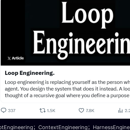
tEngineering；ContextEngineering；HarnessEngin