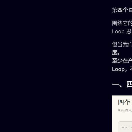
第
四个 E
围绕它的
Loop 
但当我们
度。
至少在
Loop
一、四