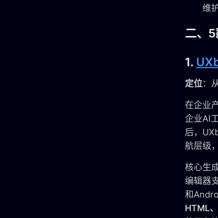
维
二、5
1.
UXb
定位
：
在企业
企业A
后，UX
航层级
核心生
编辑器
和And
HTML、