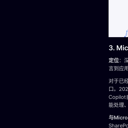
3. Mi
定位
：深
言到应
对于已经
口。20
Copi
能处理
与Micr
Share