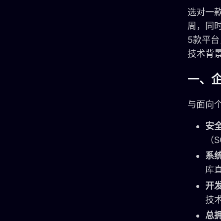
选对一款
周，同
5款平
技术背
一、企
与面向
安
（S
系
库
开
技
总