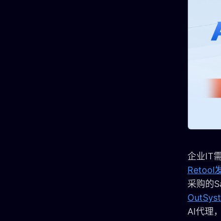
企业I
Reto
采购的S
OutSy
AI代理