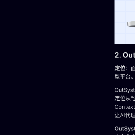
2. Ou
定位
：面
型平台
OutSys
定位从"
Cont
让AI
OutS