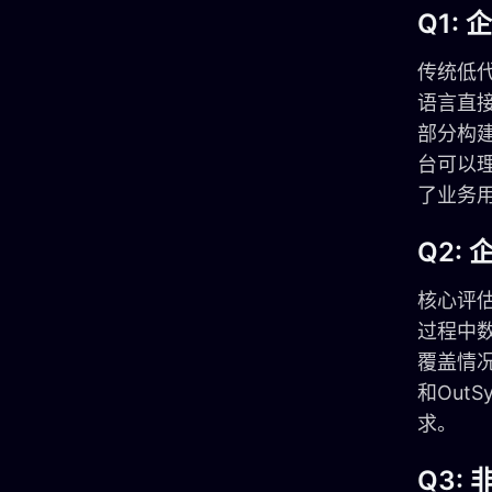
Q1:
传统低
语言直
部分构
台可以
了业务
Q2:
核心评
过程中数据
覆盖情况
和Out
求。
Q3: