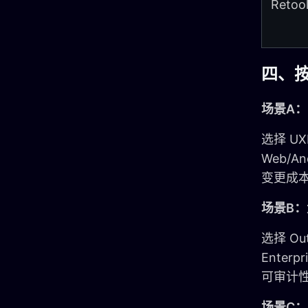
Retoo
四、
场景A
选择 U
Web/
变更成
场景B
选择 Ou
Enter
可审计
场景C：