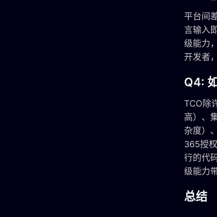
平台间差
言输入即
级能力，
开发者，
Q4:
TCO
高）、
杂度）、
365授
行的代码
级能力
总结