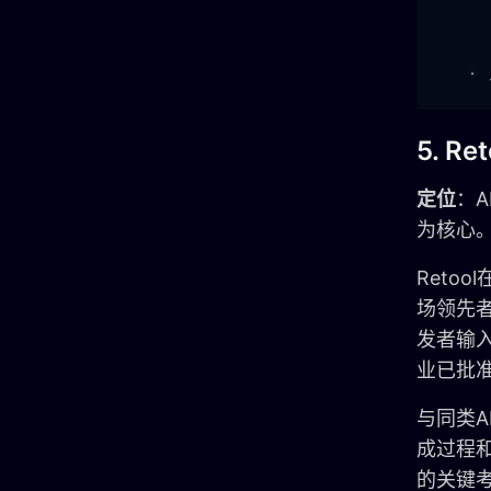
5. Ret
定位
：
为核心
Reto
场领先者
发者输入
业已批
与同类A
成过程
的关键考