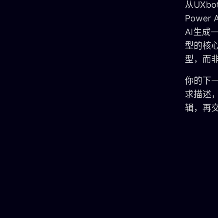
从UXb
Powe
AI生成
型的核
型，而
你的下
求描述
辑，再